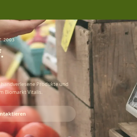
T 2003
.
, handverlesene Produkte und
m Biomarkt Vitalis.
ntaktieren