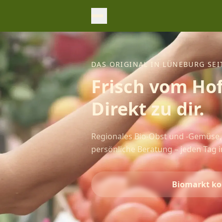
DAS ORIGINAL IN LÜNEBURG SEI
Frisch vom Hof
Direkt zu dir.
Regionales Bio-Obst und -Gemüse
persönliche Beratung – jeden Tag i
Biomarkt ko